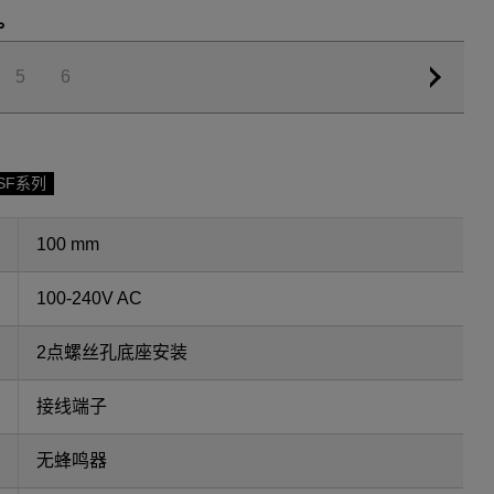
。
5
6
SF系列
100 mm
100-240V AC
2点螺丝孔底座安装
接线端子
无蜂鸣器