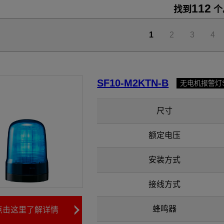
112
找到
个
1
2
3
4
SF10-M2KTN-B
无电机报警灯
尺寸
额定电压
安装方式
接线方式
蜂鸣器
点击这里了解详情