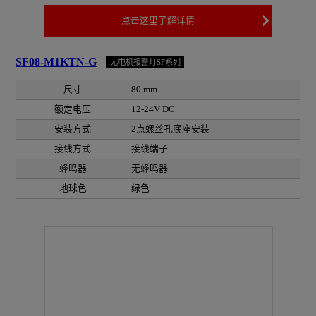
点击这里了解详情
SF08-M1KTN-G
无电机报警灯SF系列
尺寸
80 mm
额定电压
12-24V DC
安装方式
2点螺丝孔底座安装
接线方式
接线端子
蜂鸣器
无蜂鸣器
地球色
绿色