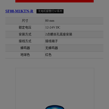
SF08-M1KTN-R
无电机报警灯SF系列
尺寸
80 mm
额定电压
12-24V DC
安装方式
2点螺丝孔底座安装
接线方式
接线端子
蜂鸣器
无蜂鸣器
地球色
红色