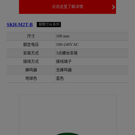
点击这里了解详情
SKH-M2T-B
报警灯SK系列
尺寸
100 mm
额定电压
100-240V AC
安装方式
3点螺丝安装
接线方式
接线端子
蜂鸣器
无蜂鸣器
地球色
蓝色