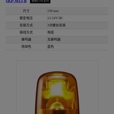
SKP-M1J-B
报警灯SK系列
尺寸
150 mm
额定电压
12-24V DC
安装方式
3点螺丝安装
接线方式
电缆
蜂鸣器
无蜂鸣器
地球色
蓝色