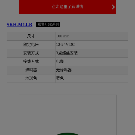
点击这里了解详情
SKH-M1J-B
报警灯SK系列
尺寸
100 mm
额定电压
12-24V DC
安装方式
3点螺丝安装
接线方式
电缆
蜂鸣器
无蜂鸣器
地球色
蓝色