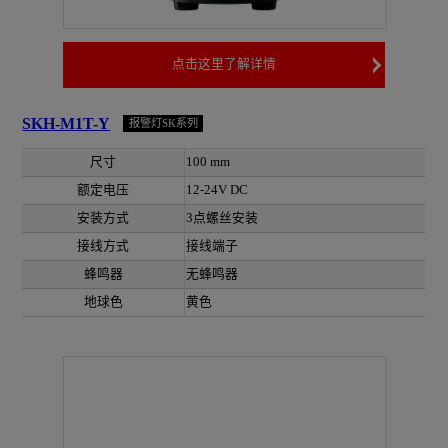
点击这里了解详情
SKH-M1T-Y
报警灯SK系列
尺寸
100 mm
额定电压
12-24V DC
安装方式
3点螺丝安装
接线方式
接线端子
蜂鸣器
无蜂鸣器
地球色
黄色