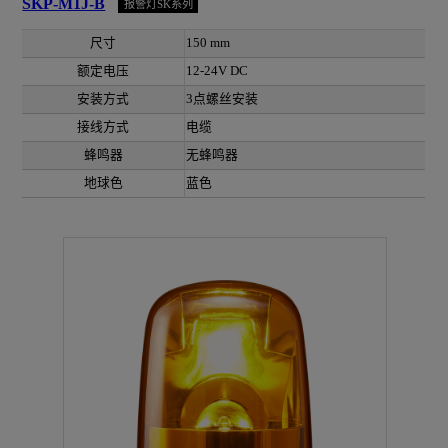
SKP-M1J-B
报警灯SK系列
尺寸
150 mm
额定电压
12-24V DC
安装方式
3点螺丝安装
接线方式
电缆
蜂鸣器
无蜂鸣器
地球色
蓝色