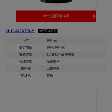
点击这里了解详情
SL10-M2KTN-Y
信号灯SL系列
尺寸
100 mm
额定电压
100-240V AC
安装方式
2点螺丝孔底座安装
接线方式
接线端子
蜂鸣器
无蜂鸣器
地球色
黄色