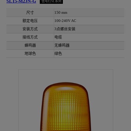
SL15-M2JN-G
信号灯SL系列
尺寸
150 mm
额定电压
100-240V AC
安装方式
3点螺丝安装
接线方式
电缆
蜂鸣器
无蜂鸣器
地球色
绿色