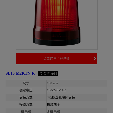
点击这里了解详情
SL15-M2KTN-R
信号灯SL系列
尺寸
150 mm
额定电压
100-240V AC
安装方式
3点螺丝孔底座安装
接线方式
接线端子
蜂鸣器
无蜂鸣器