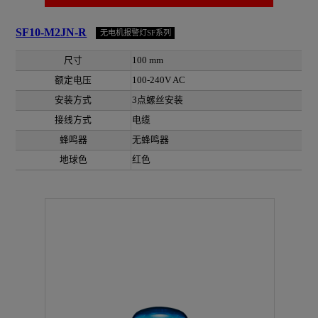
SF10-M2JN-R
无电机报警灯SF系列
尺寸
100 mm
额定电压
100-240V AC
安装方式
3点螺丝安装
接线方式
电缆
蜂鸣器
无蜂鸣器
地球色
红色