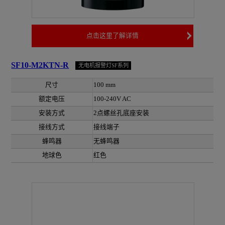
点击这里了解详情
SF10-M2KTN-R
无电机报警灯SF系列
尺寸
100 mm
额定电压
100-240V AC
安装方式
2点螺丝孔底座安装
接线方式
接线端子
蜂鸣器
无蜂鸣器
地球色
红色