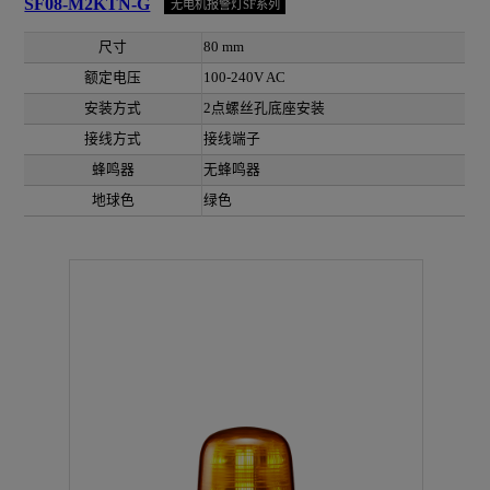
SF08-M2KTN-G
无电机报警灯SF系列
尺寸
80 mm
额定电压
100-240V AC
安装方式
2点螺丝孔底座安装
接线方式
接线端子
蜂鸣器
无蜂鸣器
地球色
绿色