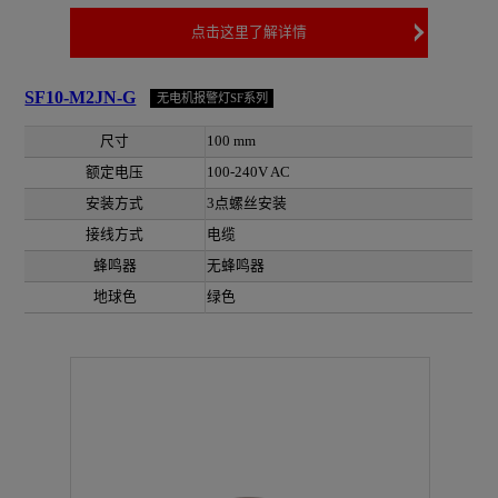
点击这里了解详情
SF10-M2JN-G
无电机报警灯SF系列
尺寸
100 mm
额定电压
100-240V AC
安装方式
3点螺丝安装
接线方式
电缆
蜂鸣器
无蜂鸣器
地球色
绿色