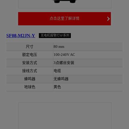
点击这里了解详情
SF08-M2JN-Y
无电机报警灯SF系列
尺寸
80 mm
额定电压
100-240V AC
安装方式
3点螺丝安装
接线方式
电缆
蜂鸣器
无蜂鸣器
地球色
黄色