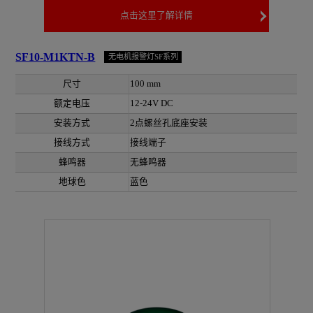
点击这里了解详情
SF10-M1KTN-B
无电机报警灯SF系列
尺寸
100 mm
额定电压
12-24V DC
安装方式
2点螺丝孔底座安装
接线方式
接线端子
蜂鸣器
无蜂鸣器
地球色
蓝色