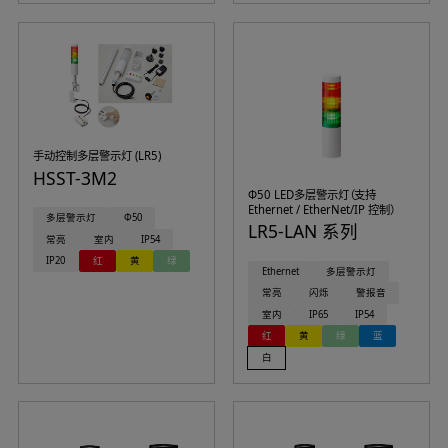
手动控制多层警示灯 (LR5)
HSST-3M2
Φ50 LED多层警示灯（支持
Ethernet / EtherNet/IP 控制）
多层警示灯
Φ50
LR5-LAN 系列
常亮
室内
IP54
IP20
红
黄
绿
Ethernet
多层警示灯
常亮
闪烁
警报音
室内
IP65
IP54
红
黄
绿
蓝
白