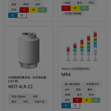
80dB
室内
IP20
语音
88dB
室内
红
黄
绿
IP20
红
黄
绿
I/O 接口转换器
蓝
白
45mm LED多层信号灯
MR4
无线数据采集系统 - 信号发射器
(LR4 款)
输入输出控制
多层警示灯
WDT-4LR-Z2
φ45
常亮
蜂鸣
90dB
室内
IP54
无线（Zigbee）
Φ40
IP65
红
黄
绿
室内
IP65
无线产品
蓝
白