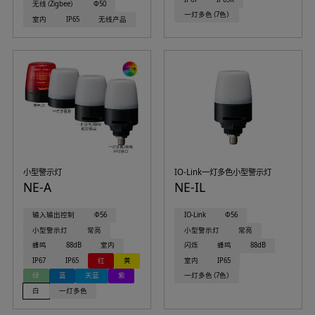
无线（Zigbee）
Φ50
一灯多色（7色）
室内
IP65
无线产品
小型警示灯
IO-Link一灯多色小型警示灯
NE-A
NE-IL
输入输出控制
Φ56
IO-Link
Φ56
小型警示灯
常亮
小型警示灯
常亮
蜂鸣
88dB
室内
闪烁
蜂鸣
88dB
IP67
IP65
红
黄
室内
IP65
绿
蓝
天蓝
紫
一灯多色（7色）
白
一灯多色