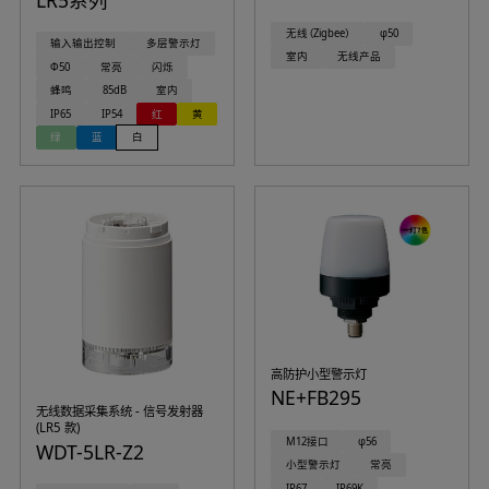
无线（Zigbee）
φ50
输入输出控制
多层警示灯
室内
无线产品
Φ50
常亮
闪烁
蜂鸣
85dB
室内
IP65
IP54
红
黄
绿
蓝
白
高防护小型警示灯
NE+FB295
无线数据采集系统 - 信号发射器
(LR5 款)
M12接口
φ56
WDT-5LR-Z2
小型警示灯
常亮
IP67
IP69K