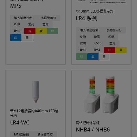
MPS
Φ40mm LED多层警示灯
LR4 系列
输入输出控制
多层警示灯
Φ30
常亮
室内
输入输出控制
多层警示灯
IP65
红
黄
绿
Φ40
常亮
闪烁
蓝
白
蜂鸣
85dB
室内
IP65
IP54
红
黄
绿
蓝
白
带M12连接器的Φ40mm LED信
号塔
LR4-WC
网络控制信号灯
NHB4 / NHB6
M12连接器
多层警示灯