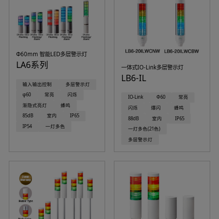
Φ60mm 智能LED多层警示灯
LA6系列
一体式IO-Link多层警示灯
LB6-IL
输入输出控制
多层警示灯
φ60
常亮
闪烁
IO-Link
Φ60
常亮
渐隐式亮灯
蜂鸣
闪烁
爆闪
蜂鸣
85dB
室内
IP65
88dB
室内
IP65
IP54
一灯多色
一灯多色(21色)
多层警示灯