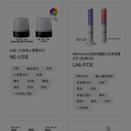
USB一灯多色小型警示灯
Φ60mm以太网可编程LED多层警
NE-USB
示灯（支持PoE）
LA6-POE
USB
触控感应
Φ56
小型警示灯
常亮
Ethernet
输入输出控制
蜂鸣
65dB
88dB
多层警示灯
Φ60
室内
IP20
IP65
常亮
闪烁
一灯多色（7色）
渐隐式亮灯
蜂鸣
85dB
室内
IP54
一灯多色