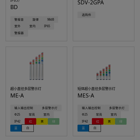
IP65）
SDV-2GPA
BD
选购件
警报音
旋律
98dB
室外
室内
IP65
警报器
超小直径多层警示灯
短体超小直径多层警示灯
ME-A
MES-A
输入输出控制
多层警示灯
输入输出控制
多层警示灯
Φ25
常亮
室内
Φ25
常亮
室内
IP42
红
黄
绿
IP42
红
黄
绿
蓝
白
蓝
白