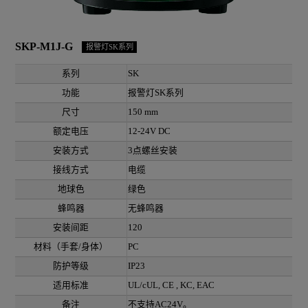
SKP-M1J-G
报警灯SK系列
系列
SK
功能
报警灯SK系列
尺寸
150 mm
额定电压
12-24V DC
安装方式
3点螺丝安装
接线方式
电缆
地球色
绿色
蜂鸣器
无蜂鸣器
安装间距
120
材料（手套/身体）
PC
防护等级
IP23
适用标准
UL/cUL, CE , KC, EAC
备注
不支持AC24V。