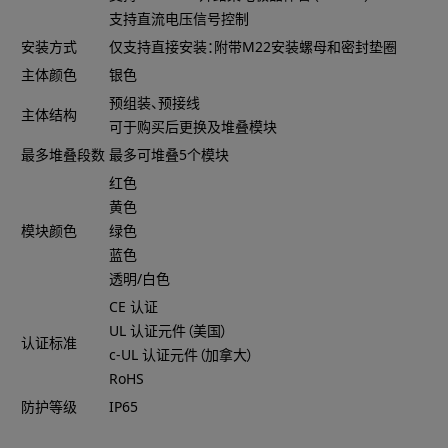
支持直流电压信号控制
安装方式
仅支持直接安装：附带M22安装螺母和密封垫圈
主体颜色
银色
预组装、预接线
主体结构
可于购买后更换及堆叠模块
最多堆叠段数
最多可堆叠5个模块
红色
黄色
模块颜色
绿色
蓝色
透明/白色
CE 认证
UL 认证元件（美国）
认证标准
c-UL 认证元件（加拿大）
RoHS
防护等级
IP65