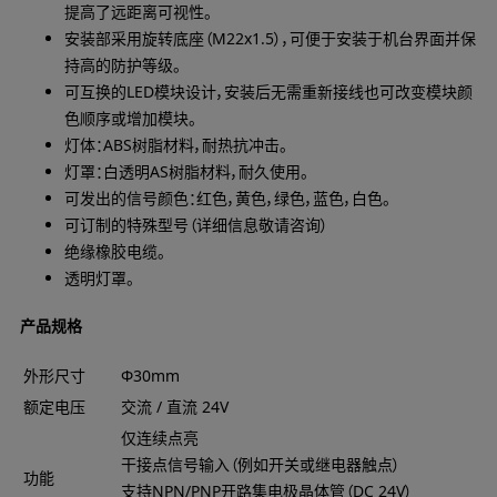
提高了远距离可视性。
安装部采用旋转底座（M22x1.5），可便于安装于机台界面并保
持高的防护等级。
可互换的LED模块设计，安装后无需重新接线也可改变模块颜
色顺序或增加模块。
灯体：ABS树脂材料，耐热抗冲击。
灯罩：白透明AS树脂材料，耐久使用。
可发出的信号颜色：红色，黄色，绿色，蓝色，白色。
可订制的特殊型号（详细信息敬请咨询）
绝缘橡胶电缆。
透明灯罩。
产品规格
外形尺寸
Φ30mm
额定电压
交流 / 直流 24V
仅连续点亮
干接点信号输入（例如开关或继电器触点）
功能
支持NPN/PNP开路集电极晶体管（DC 24V）