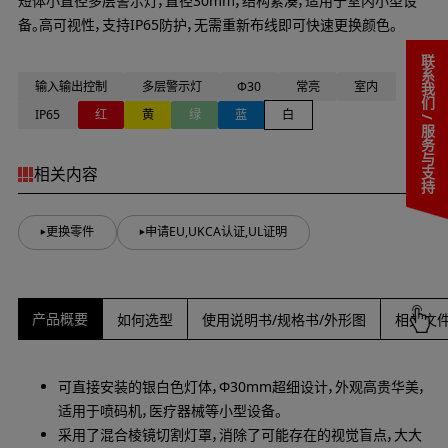
短体小直径多层警示灯，直径30mm，结构紧凑，适用于室内小型设
备。高可视性，支持IP65防护，无需重新布线即可快速更换颜色。
联系我们 / 服务与支持
输入输出控制
多层警示灯
Φ30
常亮
室内
IP65
红
黄
绿
蓝
白
相关内容
更换零件
申请EU,UKCA认证,UL证明
产品概要
如何选型
使用说明书/规格书/外形图
相关文
可直接安装的银白色灯体，Φ30mm超细设计，外观高贵华美，
适用于喷码机，医疗器械等小型设备。
采用了混合棱镜切割灯罩，消除了可能存在的视觉盲点，大大