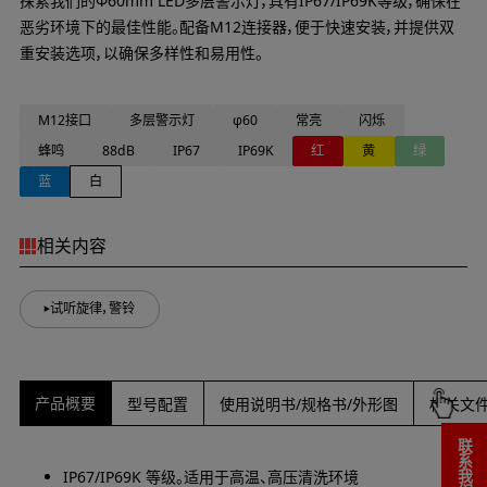
探索我们的Φ60mm LED多层警示灯，具有IP67/IP69K等级，确保在
恶劣环境下的最佳性能。配备M12连接器，便于快速安装，并提供双
重安装选项，以确保多样性和易用性。
M12接口
多层警示灯
φ60
常亮
闪烁
蜂鸣
88dB
IP67
IP69K
红
黄
绿
蓝
白
相关内容
试听旋律，警铃
产品概要
型号配置
使用说明书/规格书/外形图
相关文
IP67/IP69K 等级。适用于高温、高压清洗环境