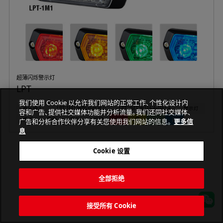
超薄闪烁警示灯
LPT
我们使用 Cookie 以允许我们网站的正常工作、个性化设计内
电压输入
LPT-1M1:W86.0×H28.0
LPT-2M1:W114.4×H43.4
警示灯
容和广告、提供社交媒体功能并分析流量。我们还同社交媒体、
爆闪
室内
室外
IP68
红
黄
绿
蓝
广告和分析合作伙伴分享有关您使用我们网站的信息。
更多信
息
Cookie 设置
全部拒绝
PATLITE CORPORATION. All Rights Reserved.
接受所有 Cookie