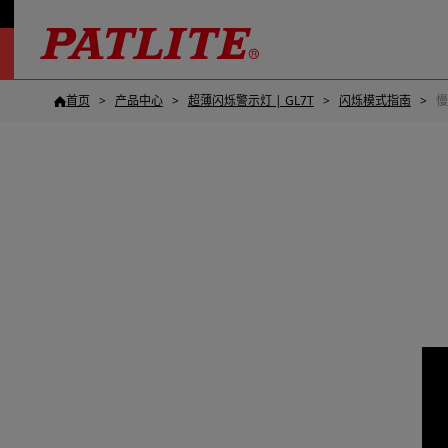
首页
产品中心
超薄闪烁警示灯​ | GL7T
闪烁模式指南
慢