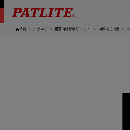
首页
产品中心
超薄闪烁警示灯​ | GL7T
闪烁模式指南
快