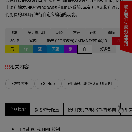
通过直接的USB接口，轻松控制我们的USB信号灯（Φ60mm），支持
电源和触发。兼容Windows®和Linux系统，具有开放架构和通过我
联系我们 / 服务与支持
们免费的.DLL库进行自定义编程的功能。
USB
多层警示灯
Φ60
常亮
闪烁
蜂鸣
80dB
室内
IP65 (IEC 60529) / NEMA TYPE 4X,13
红
黄
绿
蓝
天蓝
紫
白
一灯多色
相关内容
更换零件
GitHub
申请EU,UKCA认证,UL证明
产品概要
参考型号配置
使用说明书/规格书/外形图
相
可通过 PC 或 HMI 控制。