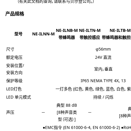
（有关此文档的查询，请联系与贝尔登公司。）
产品规格
NE-ILNB-M
NE-ILTN-M
NE-ILTB-M
型号
NE-ILNN-M
带蜂鸣器
带触控感应
带蜂鸣器和触控
尺寸
φ56mm
额定电压
24V 直流
安装位置/
室内，垂直
安装方向
保护等级
IP65 NEMA TYPE 4X, 13
LED灯色
一灯多色 (红色, 黄色, 绿色, 蓝色, 白色, 
LED 单元模式
持续 / 闪烁
典型 88 dB
典
声压
－
[8种声音类
－
[8种
型（可选）]
●EMC指令 (EN 61000-6-4, EN 61000-6-2) ●Ro