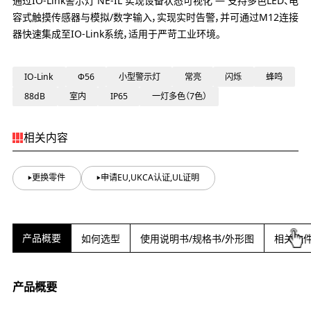
通过IO-Link警示灯 NE-IL 实现设备状态可视化 — 支持多色LED、电
容式触摸传感器与模拟/数字输入，实现实时告警，并可通过M12连接
器快速集成至IO-Link系统，适用于严苛工业环境。
IO-Link
Φ56
小型警示灯
常亮
闪烁
蜂鸣
88dB
室内
IP65
一灯多色（7色）
相关内容
更换零件
申请EU,UKCA认证,UL证明
产品概要
如何选型
使用说明书/规格书/外形图
相关文
产品概要