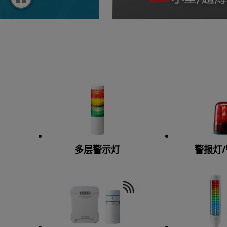
多层警示灯
警报灯