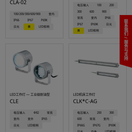
CLA-02
电压输入
100
200
300
600
900
100/200/300/600/900
室内
常亮
室内
IP66
IP66
IP67
P69K
联系我们 / 服务与支持
IP67
IP69K
日光
日光
黄
LED照明
黄
LED照明
LED工作灯 — 工业级耐油型
LED机床工作灯
CLE
CLK*C-AG
电压输入
Φ82
常亮
电压输入
200
300
室内
室外
IP65
600
常亮
室内
日光
LED照明
IP66G
IP67G
IP69K
日光
白色
LED照明